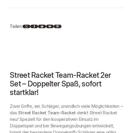
m
-
R
a
X
Facebook
Reddit
VK
Pinterest
Teilen:
c
k
e
t
2
e
r
S
Street Racket Team-Racket 2er
e
Set – Doppelter Spaß, sofort
t
startklar!
M
e
n
Zwei Griffe, ein Schläger, unendlich viele Möglichkeiten –
g
das
Street Racket Team-Racket
denkt Street Racket
e
neu! Speziell für den kooperativen Einsatz im
Doppelspiel und bei Bewegungsübungen entwickelt,
bringt der besondere Doppelgriff-Schläger eine völlig