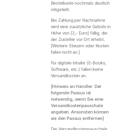
l
2
Bestellseite nochmals deutlich
e
d
.
mitgeteilt.
t
e
0
O
r
7
Bei Zahlung per Nachnahme
p
f
.
wird eine zusätzliche Gebühr in
e
ü
2
Höhe von [2,- Euro] fällig, die
n
r
6
der Zusteller vor Ort erhebt.
-
S
P
R
[Weitere Steuern oder Kosten
c
r
e
fallen nicht an.]
h
o
g
u
j
Für digitale Inhalte (E-Books,
i
l
e
s
Software, etc.) fallen keine
e
k
t
Versandkosten an.
n
t
ri
i
w
e
[Hinweis an Händler: Der
n
o
r
folgende Passus ist
L
c
u
notwendig, wenn Sie eine
e
h
n
i
Versandkostenpauschale
e
g
p
angeben. Ansonsten können
m
g
z
i
sie den Passus entfernen]
e
i
t
ö
g
Die Versandkostenpauschale
1