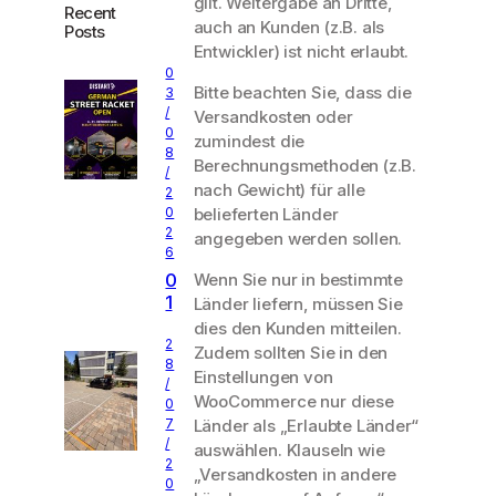
gilt. Weitergabe an Dritte,
Recent
auch an Kunden (z.B. als
Posts
Entwickler) ist nicht erlaubt.
0
Bitte beachten Sie, dass die
3
/
Versandkosten oder
0
zumindest die
8
Berechnungsmethoden (z.B.
/
nach Gewicht) für alle
2
belieferten Länder
0
2
angegeben werden sollen.
6
Wenn Sie nur in bestimmte
0
1
Länder liefern, müssen Sie
.
dies den Kunden mitteilen.
2
0
Zudem sollten Sie in den
8
8
Einstellungen von
/
.
WooCommerce nur diese
0
2
Länder als „Erlaubte Länder“
7
0
/
auswählen. Klauseln wie
2
2
„Versandkosten in andere
6
0