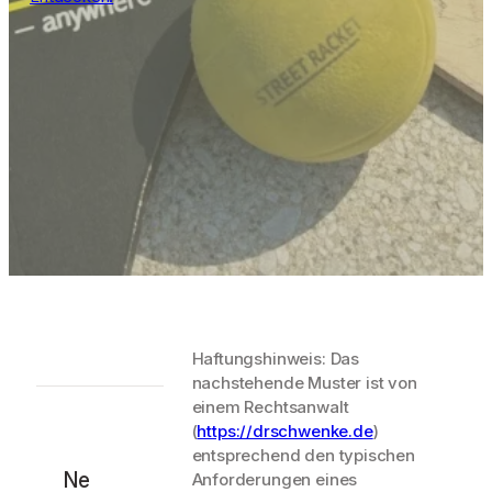
Haftungshinweis: Das
nachstehende Muster ist von
einem Rechtsanwalt
(
https://drschwenke.de
)
entsprechend den typischen
Ne
Anforderungen eines