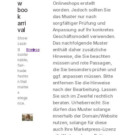
w
Onlineshops erstellt
boo
worden. Jedoch sollten Sie
k
das Muster nur nach
arri
sorgfältiger Prüfung und
val
Anpassung auf Ihr konkretes
Geschäftsmodell verwenden.
Show
Das nachfolgende Muster
casin
g
enthält daher zusätzliche
Browse
sustai
Hinweise, die Sie beachten
nable,
müssen und rote Passagen,
fair-
die Sie besonders prüfen und
trade
ggf. anpassen müssen. Bitte
fashio
n that
entfernen Sie die Hinweise
marrie
nach der Bearbeitung. Lassen
s
Sie sich im Zweifel rechtlich
elega
beraten. Urheberrecht: Sie
nce.
dürfen das Muster solange
innerhalb der Domain/Website
nutzen, solange für diese
auch Ihre Marketpress-Lizenz