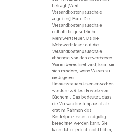
f
u
beträgt [Wert
8
f
n
0
Versandkostenpauschale
n
d
S
angeben] Euro. Die
e
G
c
Versandkostenpauschale
t
e
h
enthält die gesetzliche
r
ü
Mehrwertsteuer. Da die
a
l
Mehrwertsteuer auf die
e
Versandkostenpauschale
r
abhängig von den erworbenen
:i
Waren berechnet wird, kann sie
n
sich mindern, wenn Waren zu
n
e
niedrigeren
n
Umsatzsteuersätzen erworben
werden (z.B. bei Erwerb von
Büchern). Das bedeutet, dass
die Versandkostenpauschale
erst im Rahmen des
Bestellprozesses endgültig
berechnet werden kann. Sie
kann dabei jedoch nicht höher,