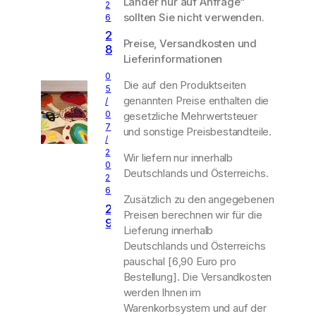
Länder nur auf Anfrage“
D
2
sollten Sie nicht verwenden.
i
6
s
2
Preise, Versandkosten und
t
8
Lieferinformationen
a
.
r
0
0
Die auf den Produktseiten
t
5
7
genannten Preise enthalten die
G
/
.
0
gesetzliche Mehrwertsteuer
e
2
7
r
und sonstige Preisbestandteile.
6
/
m
w
2
Wir liefern nur innerhalb
a
e
0
n
Deutschlands und Österreichs.
it
2
S
e
6
Zusätzlich zu den angegebenen
t
r
2
Preisen berechnen wir für die
r
e
9
e
Lieferung innerhalb
S
.
e
Deutschlands und Österreichs
p
0
t
i
pauschal [6,90 Euro pro
6
R
e
Bestellung]. Die Versandkosten
.
a
lf
werden Ihnen im
-
c
e
0
Warenkorbsystem und auf der
k