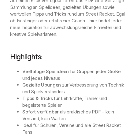
Auf einen Klick verfügbar liefert das PDF eine vielfältige
p
Sammlung an Spielideen, gezielten Übungen sowie
s
wertvollen Tipps und Tricks rund um Street Racket. Egal
u
ob Einsteiger oder erfahrener Coach – hier findet jeder
n
neue Inspiration für abwechslungsreiche Einheiten und
d
kreative Spielvarianten.
T
r
i
Highlights:
c
k
s
Vielfältige Spielideen
für Gruppen jeder Größe
"
und jedes Niveaus
(
Gezielte Übungen
zur Verbesserung von Technik
P
und Spielverständnis
D
Tipps & Tricks
für Lehrkräfte, Trainer und
F
begeisterte Spieler
)
Sofort verfügbar
als praktisches PDF – kein
M
Versand, kein Warten
e
Ideal für Schulen, Vereine und alle Street Racket
n
Fans