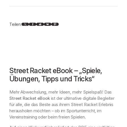
k
"
S
X
Facebook
Reddit
VK
Pinterest
Teilen:
p
i
e
l
e
,
Ü
b
Street Racket eBook – „Spiele,
u
Übungen, Tipps und Tricks“
n
g
Mehr Abwechslung, mehr Ideen, mehr Spielspaß! Das
e
Street Racket eBook
ist der ultimative digitale Begleiter
n
für alle, die das Beste aus ihrem Street Racket Erlebnis
,
herausholen möchten – ob im Sportunterricht, im
T
Vereinstraining oder beim freien Spielen.
i
p