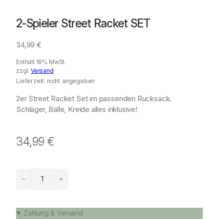
2-Spieler Street Racket SET
34,99
€
Enthält 19% MwSt.
zzgl.
Versand
Lieferzeit: nicht angegeben
2er Street Racket Set im passenden Rucksack.
Schläger, Bälle, Kreide alles inklusive!
34,99
€
2
−
+
-
S
p
Zahlung & Versand
i