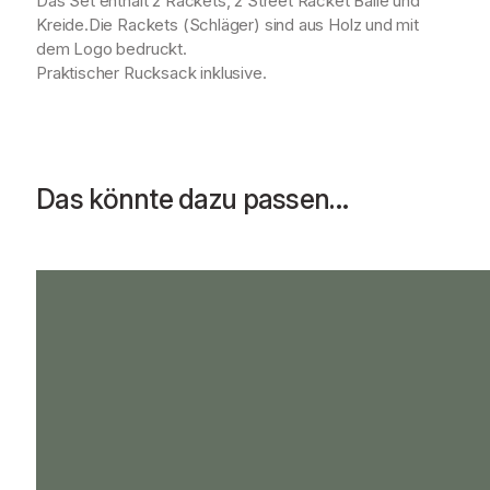
Das Set enthält 2 Rackets, 2 Street Racket Bälle und
e
Kreide.Die Rackets (Schläger) sind aus Holz und mit
n
dem Logo bedruckt.
g
Praktischer Rucksack inklusive.
e
Das könnte dazu passen…