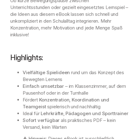
Ob kurze Bewegungspause zwischen
)
Unterrichtsstunden oder gezielt eingesetztes Lernspiel –
M
die Ideen aus diesem eBook lassen sich schnell und
e
unkompliziert in den Schulalltag integrieren. Mehr
n
Konzentration, mehr Motivation und jede Menge Spaß
g
inklusive!
e
Highlights:
Vielfältige Spielideen
rund um das Konzept des
Bewegten Lernens
Einfach umsetzbar
– im Klassenzimmer, auf dem
Pausenhof oder in der Turnhalle
Fördert
Konzentration, Koordination und
Teamgeist
spielerisch und nachhaltig
Ideal für
Lehrkräfte, Pädagogen und Sporttrainer
Sofort verfügbar
als praktisches PDF – kein
Versand, kein Warten
⚠️
Hinweis:
Dieses eBook ist ausschließlich