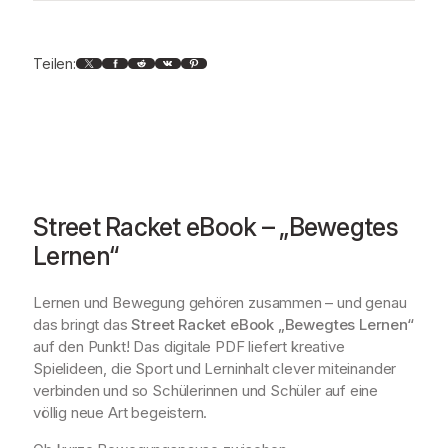
"
B
X
Facebook
Reddit
VK
Pinterest
Teilen:
e
w
e
g
t
e
s
L
Street Racket eBook – „Bewegtes
e
Lernen“
r
n
Lernen und Bewegung gehören zusammen – und genau
e
das bringt das
Street Racket eBook „Bewegtes Lernen“
n
auf den Punkt! Das digitale PDF liefert kreative
"
Spielideen, die Sport und Lerninhalt clever miteinander
(
verbinden und so Schülerinnen und Schüler auf eine
P
völlig neue Art begeistern.
D
F