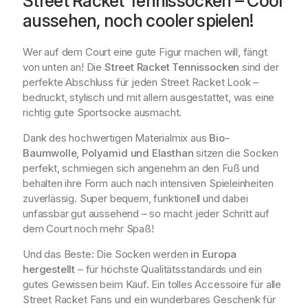
Street Racket Tennissocken – Cool
g
aussehen, noch cooler spielen!
e
Wer auf dem Court eine gute Figur machen will, fängt
von unten an! Die
Street Racket Tennissocken
sind der
perfekte Abschluss für jeden Street Racket Look –
bedruckt, stylisch und mit allem ausgestattet, was eine
richtig gute Sportsocke ausmacht.
Dank des hochwertigen Materialmix aus
Bio-
Baumwolle, Polyamid und Elasthan
sitzen die Socken
perfekt, schmiegen sich angenehm an den Fuß und
behalten ihre Form auch nach intensiven Spieleinheiten
zuverlässig. Super bequem, funktionell und dabei
unfassbar gut aussehend – so macht jeder Schritt auf
dem Court noch mehr Spaß!
Und das Beste: Die Socken werden
in Europa
hergestellt
– für höchste Qualitätsstandards und ein
gutes Gewissen beim Kauf. Ein tolles Accessoire für alle
Street Racket Fans und ein wunderbares Geschenk für