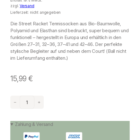
Enthält 19% MwSt.
zzgl.
Versand
Lieferzeit: nicht angegeben
Die Street Racket Tennissocken aus Bio-Baumwolle,
Polyamid und Elasthan sind bedruckt, super bequem und
funktionell – hergestellt in Europa und erhältlich in den
Größen 27–31, 32–36, 37–41 und 42–46. Der perfekte
stylische Begleiter auf und neben dem Court! (Ball nicht
im Lieferumfang enthalten.)
15,99
€
S
−
+
t
r
e
Zahlung & Versand
e
t
R