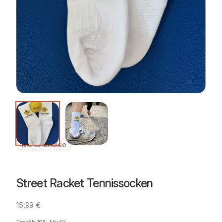
Merchandise
Street Racket Tennissocken
15,99
€