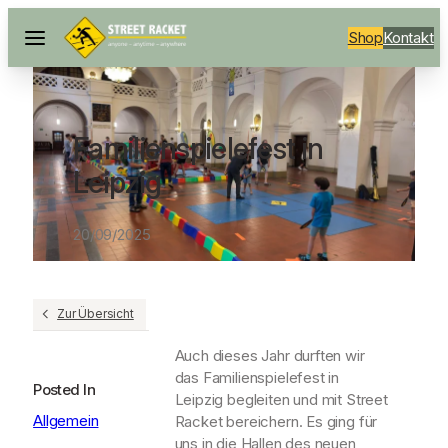
Shop
Kontakt
Familienspielefest in
Leipzig
20/09/2025
Zur Übersicht
Auch dieses Jahr durften wir
das Familienspielefest in
Posted In
Leipzig begleiten und mit Street
Allgemein
Racket bereichern. Es ging für
uns in die Hallen des neuen