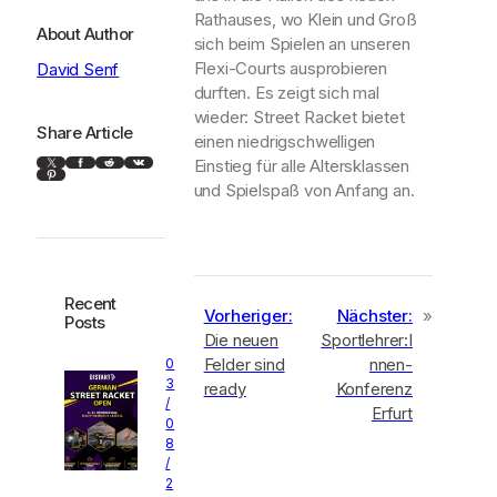
Rathauses, wo Klein und Groß
About Author
sich beim Spielen an unseren
Flexi-Courts ausprobieren
David Senf
durften. Es zeigt sich mal
wieder: Street Racket bietet
Share Article
einen niedrigschwelligen
X
Facebook
Reddit
VK
Einstieg für alle Altersklassen
Pinterest
und Spielspaß von Anfang an.
Recent
Vorheriger:
Nächster:
»
Posts
Die neuen
Sportlehrer:I
Felder sind
nnen-
0
3
ready
Konferenz
/
Erfurt
0
8
/
2