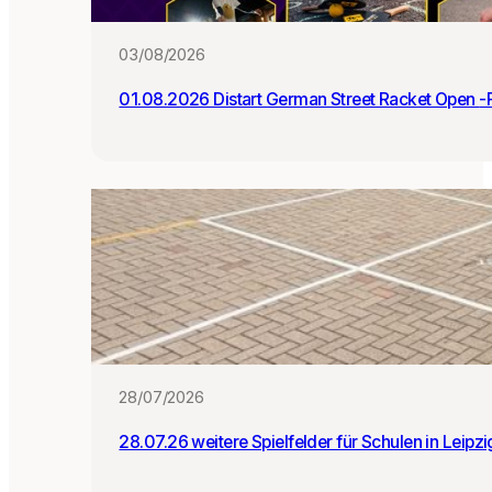
:i
n
03/08/2026
n
e
01.0
n
28/07/2026
28.07.26 weitere Spielfelder für Schulen in Leipz