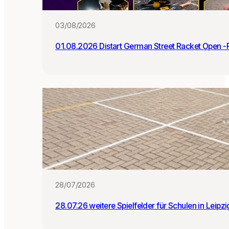
:i
n
03/08/2026
n
e
01.0
n
28/07/2026
28.07.26 weitere Spielfelder für Schulen in Leipz