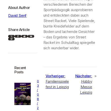
verschiedenen Bereichen der
About Author
Sportpädagogik ausprobieren
und entdeckten dabei auch
David Senf
Street Racket. Viele Spielende,
bunte Kreidefelder auf dem
Share Article
Boden und lachende Gesichter
X
Facebook
Reddit
VK
– das Ergebnis von Street
Pinterest
Racket im Schulalltag spiegelte
sich wunderbar wider.
Recent
Posts
Vorheriger:
Nächster:
»
Familienspiele
Hobby
0
3
fest in Leipzig
Messe
/
Leipzig
0
8
/
2