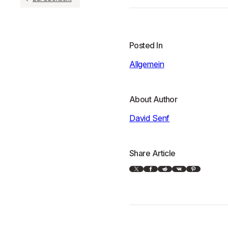
Posted In
Allgemein
About Author
David Senf
Share Article
X
Facebook
Reddit
VK
Pinterest