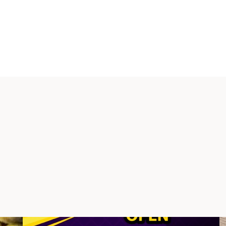
t 180
er:inne