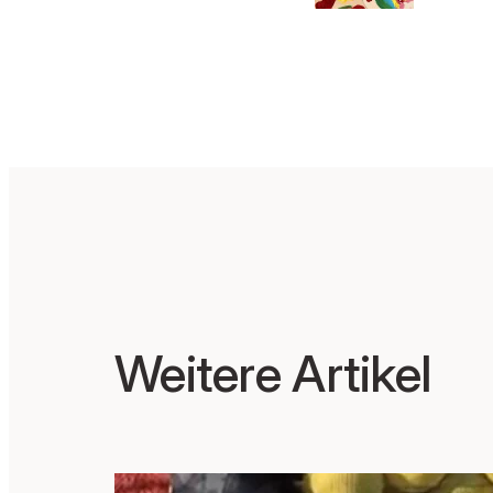
e mi
Schül
n
Weitere Artikel