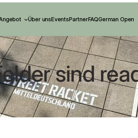
Angebot
Über uns
Events
Partner
FAQ
German Open
elder sind rea