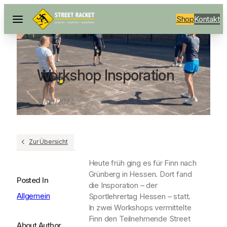
Shop
Kontakt
Workshop Insporation
21/08/2024
Zur Übersicht
Heute früh ging es für Finn nach
Grünberg in Hessen. Dort fand
Posted In
die
Insporation
– der
Allgemein
Sportlehrertag Hessen – statt.
In zwei Workshops vermittelte
Finn den Teilnehmende Street
About Author