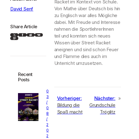
Racket im Kontext von Schule.
Von Mathe über Deutsch bis hin
David Senf
zu Englisch war alles Mögliche
dabei. Mit Freude und Interesse
Share Article
nahmen die SportlehrerInnen
X
Facebook
Reddit
VK
teil und konnten sich neues
Pinterest
Wissen über Street Racket
aneignen und sind schon Feuer
und Flamme dies auch im
Unterricht umzusetzen.
Recent
Posts
0
3
Vorheriger:
Nächster:
»
/
Bildung die
Grundschule
0
Spaß macht
Tröglitz
8
/
2
0
2