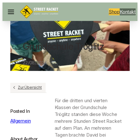
Shop
Kontakt
Grundschule Tröglitz
22/08/2024
Zur Übersicht
Für die dritten und vierten
Klassen der Grundschule
Posted In
Tröglitz standen diese Woche
Allgemein
mehrere Stunden Street Racket
auf dem Plan. An mehreren
Tagen brachte David bei
About Author