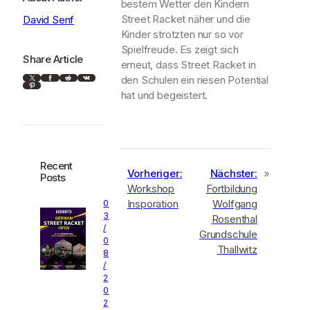
bestem Wetter den Kindern
Street Racket näher und die
David Senf
Kinder strotzten nur so vor
Spielfreude. Es zeigt sich
Share Article
erneut, dass Street Racket in
X
Facebook
Reddit
VK
den Schulen ein riesen Potential
Pinterest
hat und begeistert.
Recent
Vorheriger:
Nächster:
»
Posts
Workshop
Fortbildung
Insporation
Wolfgang
0
3
Rosenthal
/
Grundschule
0
Thallwitz
8
/
2
0
2