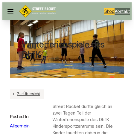
Shop
Kontakt
Winterferienspiele des
DhfK
20/02/2026
Zur Übersicht
Street Racket durfte gleich an
zwei Tagen Teil der
Posted In
Winterferienspiele des DhfK
Allgemein
Kindersportzentrums sein. Die
Kinder tauchten dabei in die