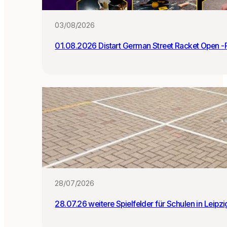
:i
n
03/08/2026
n
e
01.0
n
28/07/2026
28.07.26 weitere Spielfelder für Schulen in Leipz