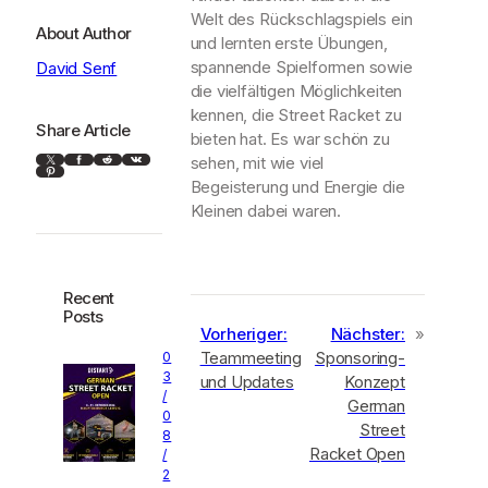
Welt des Rückschlagspiels ein
About Author
und lernten erste Übungen,
spannende Spielformen sowie
David Senf
die vielfältigen Möglichkeiten
kennen, die Street Racket zu
Share Article
bieten hat. Es war schön zu
X
Facebook
Reddit
VK
sehen, mit wie viel
Pinterest
Begeisterung und Energie die
Kleinen dabei waren.
Recent
Posts
Vorheriger:
Nächster:
»
Teammeeting
Sponsoring-
0
3
und Updates
Konzept
/
German
0
Street
8
Racket Open
/
2