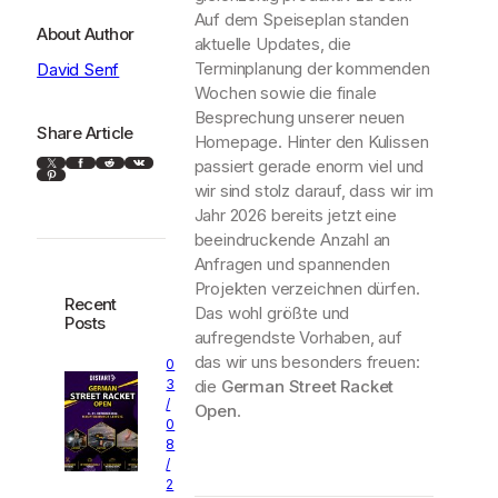
Auf dem Speiseplan standen
About Author
aktuelle Updates, die
Terminplanung der kommenden
David Senf
Wochen sowie die finale
Besprechung unserer neuen
Share Article
Homepage. Hinter den Kulissen
X
Facebook
Reddit
VK
passiert gerade enorm viel und
Pinterest
wir sind stolz darauf, dass wir im
Jahr 2026 bereits jetzt eine
beeindruckende Anzahl an
Anfragen und spannenden
Projekten verzeichnen dürfen.
Recent
Das wohl größte und
Posts
aufregendste Vorhaben, auf
das wir uns besonders freuen:
0
die
German Street Racket
3
/
Open
.
0
8
/
2