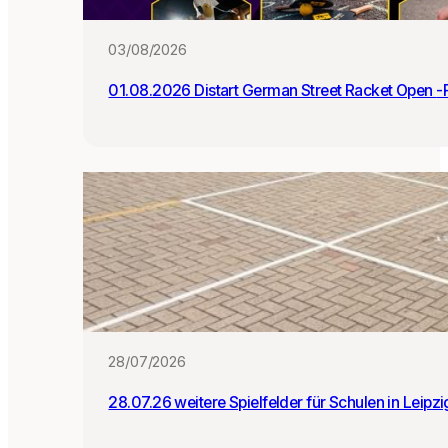
:i
n
03/08/2026
n
e
01.0
n
28/07/2026
28.07.26 weitere Spielfelder für Schulen in Leipz