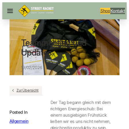
Shop
Kontakt
Teammeeting und
Updates
19/02/2026
Zur Übersicht
Der Tag begann gleich mit dem
richtigen Energieschub: Bei
Posted In
einem ausgiebigen Frühstück
Allgemein
ließen wir es uns nicht nehmen,
gleichzeitig produktiv zu sein.