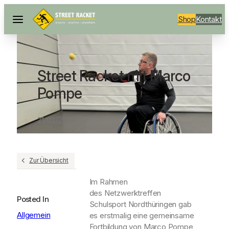
Shop
Kontakt
Street Racket mit Marco
Pompe
21/03/2024
Zur Übersicht
Im Rahmen
des Netzwerktreffen
Posted In
Schulsport Nordthüringen gab
Allgemein
es erstmalig eine gemeinsame
Fortbildung von Marco Pompe