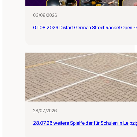
:i
n
03/08/2026
n
e
01.0
n
28/07/2026
28.07.26 weitere Spielfelder für Schulen in Leipz