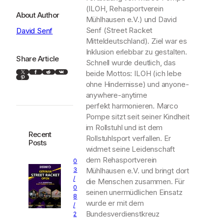
(ILOH, Rehasportverein
About Author
Mühlhausen e.V.) und David
Senf (Street Racket
David Senf
Mitteldeutschland). Ziel war es
Inklusion erlebbar zu gestalten.
Share Article
Schnell wurde deutlich, das
X
Facebook
Reddit
VK
beide Mottos: ILOH (ich lebe
Pinterest
ohne Hindernisse) und anyone-
anywhere-anytime
perfekt harmonieren. Marco
Pompe sitzt seit seiner Kindheit
im Rollstuhl und ist dem
Recent
Rollstuhlsport verfallen. Er
Posts
widmet seine Leidenschaft
dem Rehasportverein
0
Mühlhausen e.V. und bringt dort
3
/
die Menschen zusammen. Für
0
seinen unermüdlichen Einsatz
8
wurde er mit dem
/
Bundesverdienstkreuz
2