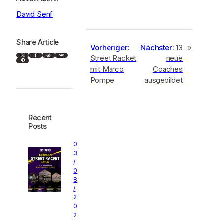
David Senf
Share Article
Vorheriger:
Nächster:
13
»
X
Facebook
Reddit
VK
Street Racket
neue
Pinterest
mit Marco
Coaches
Pompe
ausgebildet
Recent
Posts
0
3
/
0
8
/
2
0
2