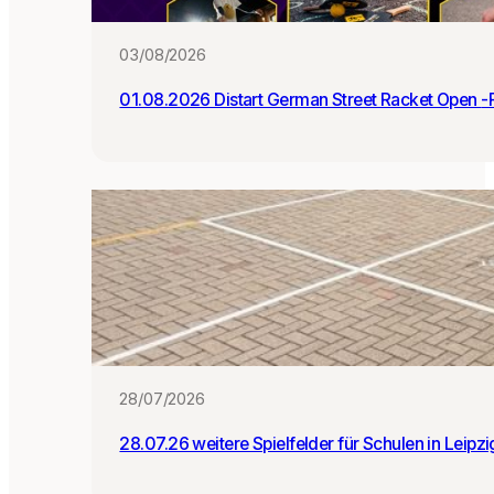
:i
n
03/08/2026
n
e
01.0
n
28/07/2026
28.07.26 weitere Spielfelder für Schulen in Leipz