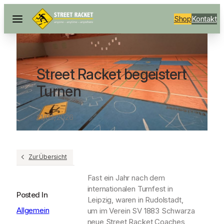
Shop
Kontakt
Street Racket begeistert
Turnen
21/03/2026
Zur Übersicht
Fast ein Jahr nach dem
internationalen Turnfest in
Posted In
Leipzig, waren in Rudolstadt,
Allgemein
um im Verein SV 1883 Schwarza
neue Street Racket Coaches