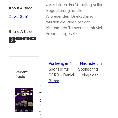
auszubilden. Ein Vormittag voller
About Author
Begeisterung für alle
Anwesenden. Direkt danach
David Senf
wurden die Ideen mit den
Kindern des Turnvereins mit viel
Share Article
Freude umgesetzt.
X
Facebook
Reddit
VK
Pinterest
Vorheriger:
1.
Nächster:
»
Sponsor für
Sponsoring
Recent
GSRO – Daniel
eingelöst
Posts
Blühm
0
3
/
0
8
/
2