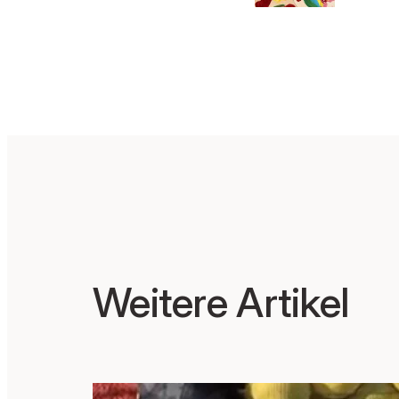
e mi
Schül
n
Weitere Artikel