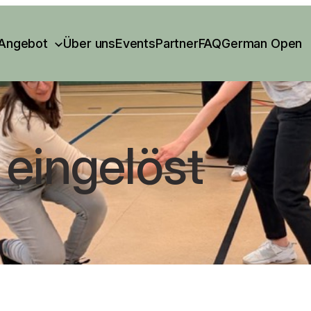
Angebot
Über uns
Events
Partner
FAQ
German Open
eingelöst