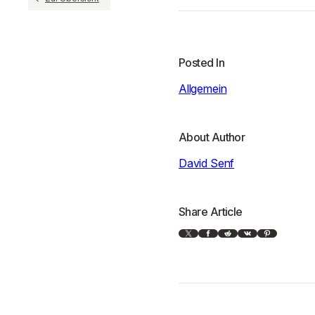
Posted In
Allgemein
About Author
David Senf
Share Article
X
Facebook
Reddit
VK
Pinterest