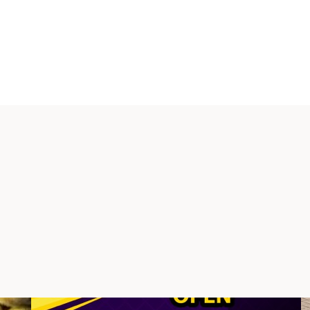
t 180
er:inne