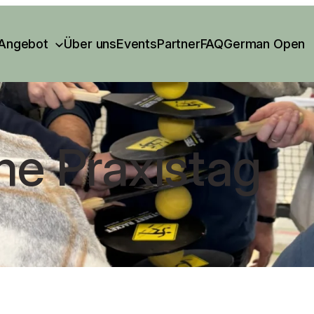
Angebot
Über uns
Events
Partner
FAQ
German Open
me Praxistag