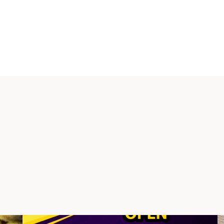
t 180
er:inne