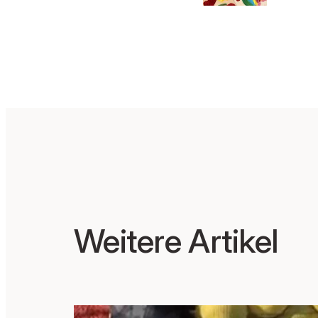
e mi
Schül
n
Weitere Artikel