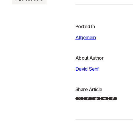
Posted In
Allgemein
About Author
David Senf
Share Article
X
Facebook
Reddit
VK
Pinterest