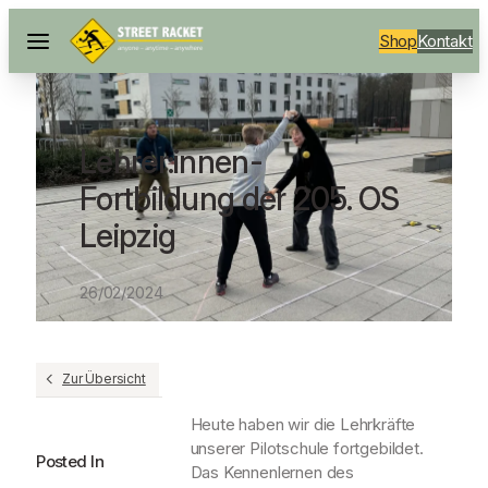
Shop
Kontakt
Lehrer:innen-
Fortbildung der 205. OS
Leipzig
26/02/2024
Zur Übersicht
Heute haben wir die Lehrkräfte
unserer Pilotschule fortgebildet.
Posted In
Das Kennenlernen des