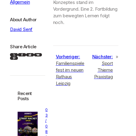
Allgemein
Konzeptes stand im
Vordergrund. Eine 2. Fortbildung
zum bewegten Lernen folgt
About Author
noch.
David Senf
Share Article
X
Facebook
Reddit
VK
Vorheriger:
Nächster:
»
Pinterest
Familienspiele
Sport
fest im neuen
Thieme
Rathaus
Praxistag
Leipzig
Recent
Posts
0
3
/
0
8