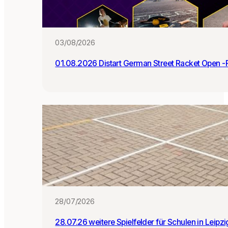
e
r
:i
n
03/08/2026
n
e
01.0
n
28/07/2026
28.07.26 weitere Spielfelder für Schulen in Leipz