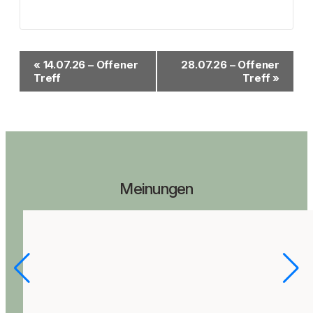
Veranstaltung-
«
14.07.26 – Offener
28.07.26 – Offener
Navigation
Treff
Treff
»
Meinungen