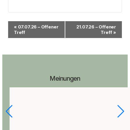
Veranstaltung-
«
07.07.26 – Offener
21.07.26 – Offener
Navigation
Treff
Treff
»
Meinungen