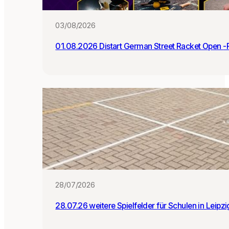
:i
n
03/08/2026
n
e
01.0
n
28/07/2026
28.07.26 weitere Spielfelder für Schulen in Leipz