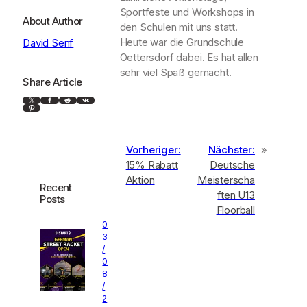
Sportfeste und Workshops in
About Author
den Schulen mit uns statt.
Heute war die Grundschule
David Senf
Oettersdorf dabei. Es hat allen
sehr viel Spaß gemacht.
Share Article
X
Facebook
Reddit
VK
Pinterest
Vorheriger:
Nächster:
»
15% Rabatt
Deutsche
Aktion
Meisterscha
Recent
ften U13
Posts
Floorball
0
3
/
0
8
/
2