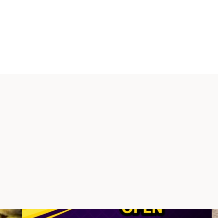
t 180
er:inne