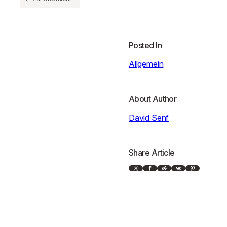
Posted In
Allgemein
About Author
David Senf
Share Article
X
Facebook
Reddit
VK
Pinterest