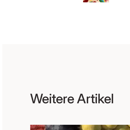
e mi
Schül
n
Weitere Artikel