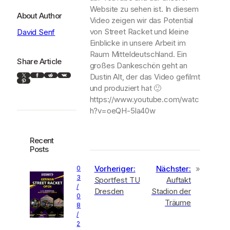
Website zu sehen ist. In diesem
About Author
Video zeigen wir das Potential
von Street Racket und kleine
David Senf
Einblicke in unsere Arbeit im
Raum Mitteldeutschland. Ein
Share Article
großes Dankeschön geht an
X
Facebook
Reddit
VK
Dustin Alt, der das Video gefilmt
Pinterest
und produziert hat 🙂
https://www.youtube.com/watc
h?v=oeQH-5la40w
Recent
Posts
Vorheriger:
Nächster:
»
0
3
Sportfest TU
Auftakt
/
Dresden
Stadion der
0
Träume
8
/
2