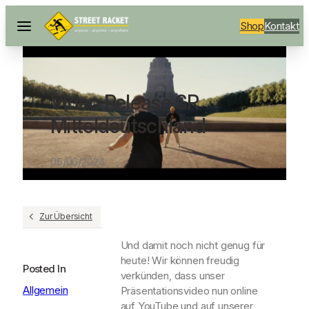
Shop
Kontakt
Video Release SR
Mitteldeutschland
05/06/2024
Zur Übersicht
Und damit noch nicht genug für
heute! Wir können freudig
Posted In
verkünden, dass unser
Allgemein
Präsentationsvideo nun online
auf YouTube und auf unserer