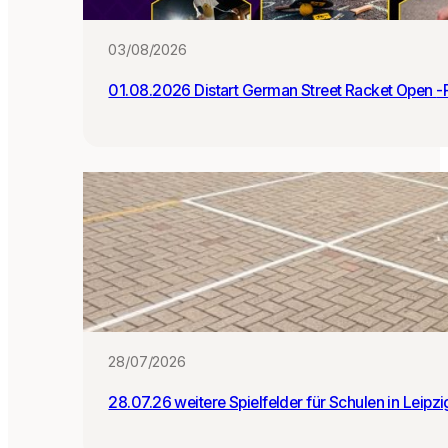
:i
n
03/08/2026
n
e
01.0
n
28/07/2026
28.07.26 weitere Spielfelder für Schulen in Leipz