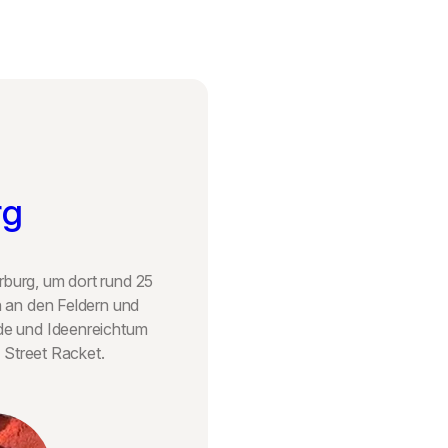
rg
rburg, um dort rund 25
n an den Feldern und
ude und Ideenreichtum
n Street Racket.