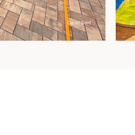
David Senf
0