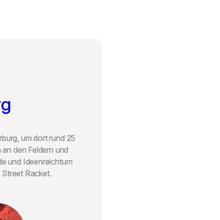
rg
rburg, um dort rund 25
n an den Feldern und
ude und Ideenreichtum
n Street Racket.