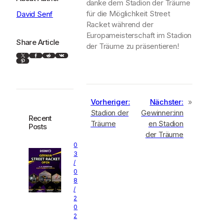
danke dem Stadion der Träume
für die Möglichkeit Street
David Senf
Racket während der
Europameisterschaft im Stadion
Share Article
der Träume zu präsentieren!
X
Facebook
Reddit
VK
Pinterest
Vorheriger:
Nächster:
»
Stadion der
Gewinner:inn
Recent
Träume
en Stadion
Posts
der Träume
0
3
/
0
8
/
2
0
2