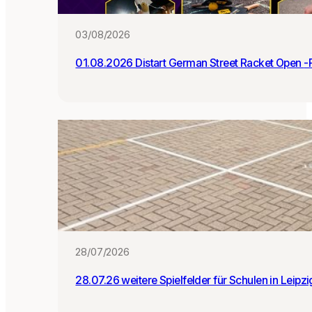
:i
n
03/08/2026
n
e
01.0
n
28/07/2026
28.07.26 weitere Spielfelder für Schulen in Leipz