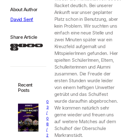
Racket deutlich. Bei unserer
About Author
Ankunft war unser geplanter
Platz schon in Benutzung, aber
David Senf
kein Problem. Wir suchten uns
einfach eine neue Stelle und
Share Article
zwei Minuten später war ein
X
Facebook
Reddit
VK
Kreuzfeld aufgemalt und
Pinterest
MitspielerInnen gefunden. Hier
spielten SchülerInnen, Eltern,
Schulleiterinnen und Alumni
zusammen. Die Freude der
ersten Stunden wurde leider
Recent
von einem heftigen Unwetter
Posts
getrübt und das Schulfest
wurde daraufhin abgebrochen.
0
Wir kommen natürlich sehr
3
/
gerne wieder und freuen uns
0
auf weitere Matches auf dem
8
Schulhof der Oberschule
/
Markranstädt.
2