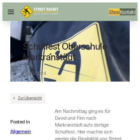
Shop
Kontakt
Schulfest Oberschule
Markranstädt
18/06/2024
Zur Übersicht
Am Nachmittag ging es für
David und Finn nach
Posted In
Markranstädt aufs dortige
Allgemein
Schulfest. Hier machte sich
wieder die Flexibilität von Street