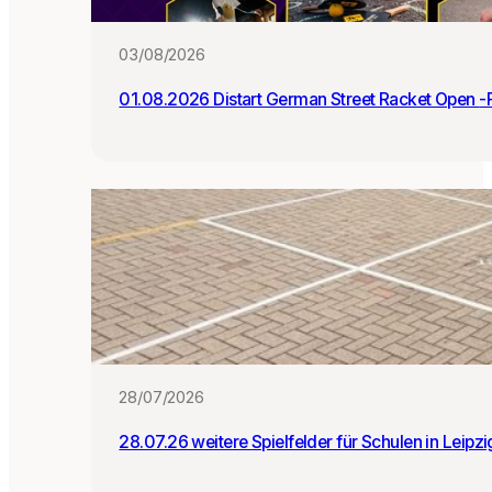
:i
n
03/08/2026
n
e
01.0
n
28/07/2026
28.07.26 weitere Spielfelder für Schulen in Leipz