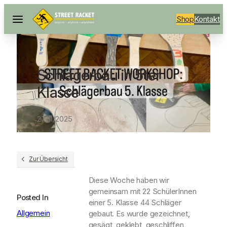
Shop
Kontakt
Schlägerbau in 5ter
Klasse
27/11/2025
Zur Übersicht
Diese Woche haben wir
gemeinsam mit 22 SchülerInnen
Posted In
einer 5. Klasse 44 Schläger
Allgemein
gebaut. Es wurde gezeichnet,
gesägt, geklebt, geschliffen