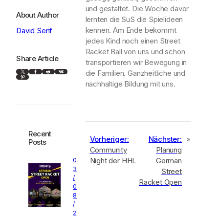
und gestaltet. Die Woche davor
About Author
lernten die SuS die Spielideen
kennen. Am Ende bekommt
David Senf
jedes Kind noch einen Street
Racket Ball von uns und schon
Share Article
transportieren wir Bewegung in
X
Facebook
Reddit
VK
die Familien. Ganzheitliche und
Pinterest
nachhaltige Bildung mit uns.
Recent
Vorheriger:
Nächster:
»
Posts
Community
Planung
Night der HHL
German
0
3
Street
/
Racket Open
0
8
/
2