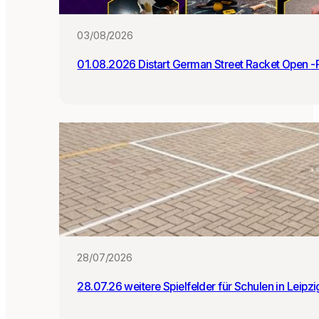
:i
n
03/08/2026
n
e
01.0
n
28/07/2026
28.07.26 weitere Spielfelder für Schulen in Leipz