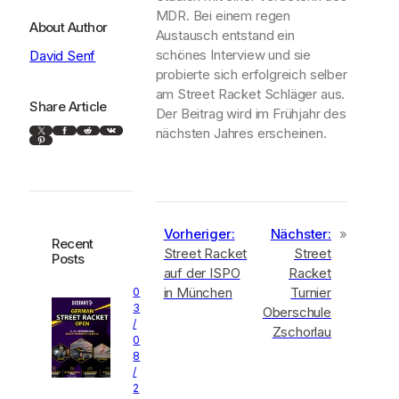
MDR. Bei einem regen
About Author
Austausch entstand ein
schönes Interview und sie
David Senf
probierte sich erfolgreich selber
am Street Racket Schläger aus.
Share Article
Der Beitrag wird im Frühjahr des
X
Facebook
Reddit
VK
nächsten Jahres erscheinen.
Pinterest
Vorheriger:
Nächster:
»
Recent
Street Racket
Street
Posts
auf der ISPO
Racket
in München
Turnier
0
3
Oberschule
/
Zschorlau
0
8
/
2