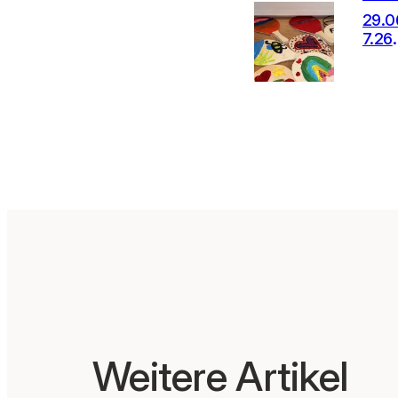
29.0
7.26
Proj
e mi
Schül
n
Weitere Artikel