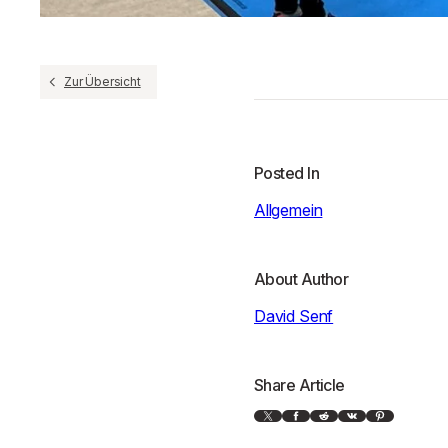
Zur Übersicht
Posted In
Allgemein
About Author
David Senf
Share Article
X
Facebook
Reddit
VK
Pinterest