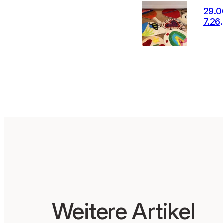
29.0
7.26
Proj
e mi
Schül
n
Weitere Artikel