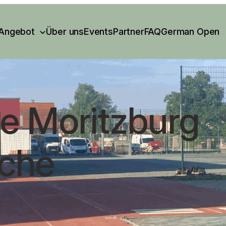
Angebot
Über uns
Events
Partner
FAQ
German Open
e Moritzburg
che