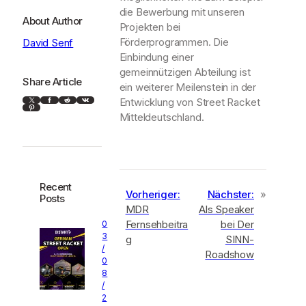
die Bewerbung mit unseren
About Author
Projekten bei
Förderprogrammen. Die
David Senf
Einbindung einer
gemeinnützigen Abteilung ist
Share Article
ein weiterer Meilenstein in der
X
Facebook
Reddit
VK
Entwicklung von Street Racket
Pinterest
Mitteldeutschland.
Recent
Vorheriger:
Nächster:
»
Posts
MDR
Als Speaker
Fernsehbeitra
bei Der
0
3
g
SINN-
/
Roadshow
0
8
/
2