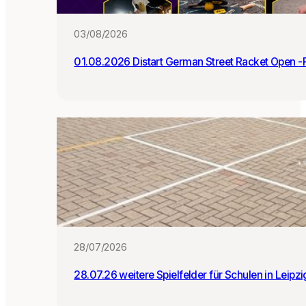
:i
n
03/08/2026
n
e
01.0
n
28/07/2026
28.07.26 weitere Spielfelder für Schulen in Leipz